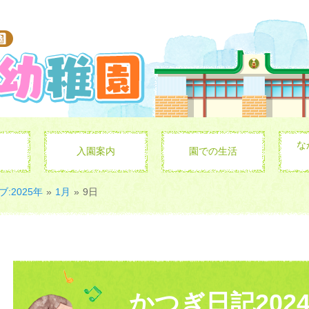
な
入園案内
園での生活
:2025年
»
1月
»
9日
かつぎ日記202