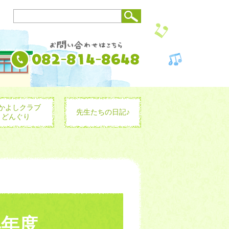
かよしクラブ
先生たちの日記♪
どんぐり
4年度