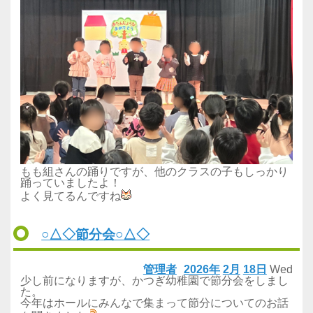
もも組さんの踊りですが、他のクラスの子もしっかり
踊っていましたよ！
よく見てるんですね
○△◇節分会○△◇
管理者
2026年
2月
18日
Wed
少し前になりますが、かつぎ幼稚園で節分会をしまし
た。
今年はホールにみんなで集まって節分についてのお話