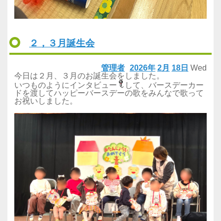
２，３月誕生会
管理者
2026年
2月
18日
Wed
今日は２月、３月のお誕生会をしました。
いつものようにインタビュー
して、バースデーカー
ドを渡してハッピーバースデーの歌をみんなで歌って
お祝いしました。